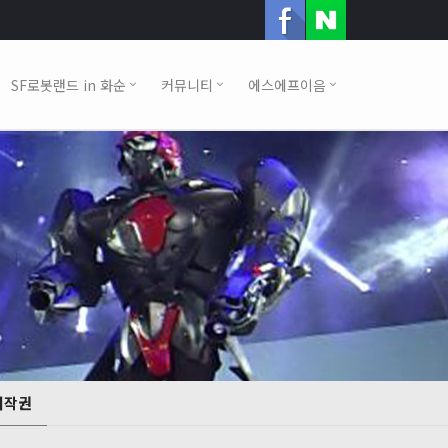
SF로봇랜드 in 화순
커뮤니티
에스에프이음
저작권