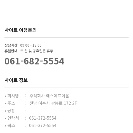
사이트 이용문의
상담시간
: 09:00 - 18:00
휴일안내
: 토·일 및 공휴일은 휴무
061-682-5554
사이트 정보
• 회사명
:
주식회사 에스에프이음
• 주소
:
전남 여수시 쌍봉로 172 2F
• 공장
:
• 연락처
:
061-372-5554
• 팩스
:
061-372-5554